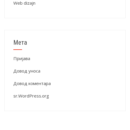
Web dizajn
Мета
Пријава
Довод уноса
Довод коментара
sr.WordPress.org