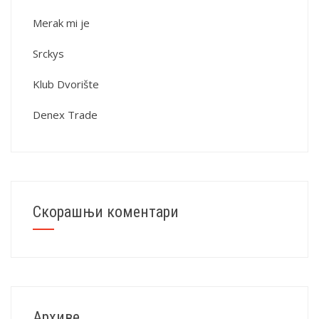
Merak mi je
Srckys
Klub Dvorište
Denex Trade
Скорашњи коментари
Архиве