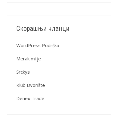
Скорашњи чланци
WordPress Podrška
Merak mi je
Srckys
Klub Dvorište
Denex Trade