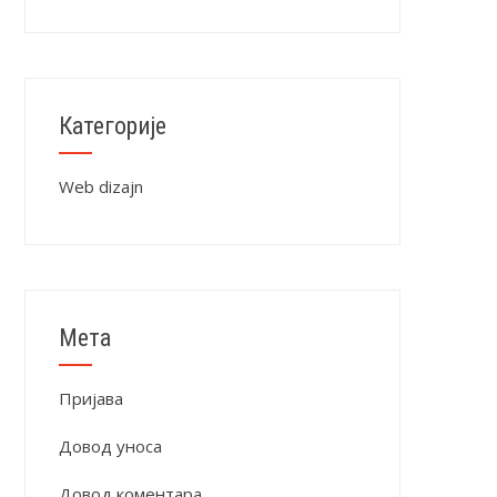
Категорије
Web dizajn
Мета
Пријава
Довод уноса
Довод коментара