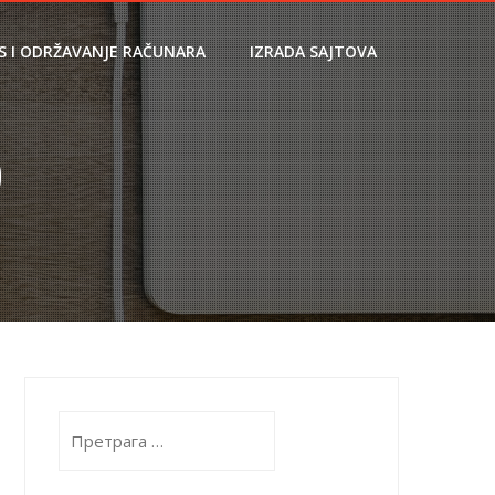
IS I ODRŽAVANJE RAČUNARA
IZRADA SAJTOVA
0
Претрага
за: