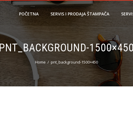
POČETNA
SERVIS I PRODAJA ŠTAMPAČA
SERV
PNT_BACKGROUND-1500×45
Home
pnt_background-1500×450