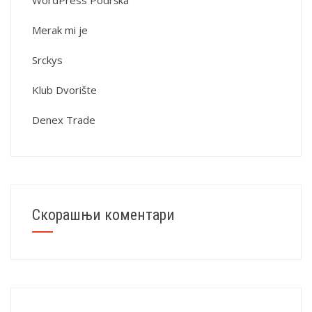
WordPress Podrška
Merak mi je
Srckys
Klub Dvorište
Denex Trade
Скорашњи коментари