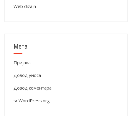
Web dizajn
Мета
Пријава
Довод уноса
Довод коментара
sr.WordPress.org